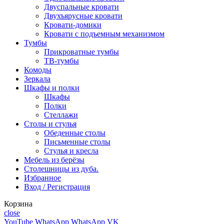
Двуспальные кровати
Двухъярусные кровати
Кровати-домики
Кровати с подъемным механизмом
Тумбы
Прикроватные тумбы
ТВ-тумбы
Комоды
Зеркала
Шкафы и полки
Шкафы
Полки
Стеллажи
Столы и стулья
Обеденные столы
Письменные столы
Стулья и кресла
Мебель из берёзы
Столешницы из дуба.
Избранное
Вход / Регистрация
Корзина
close
YouTube
WhatsApp
WhatsApp
VK