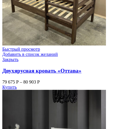
Быстрый просмотр
Добавить в список желаний
Закрыть
Двухярусная кровать «Оттава»
79 675
Р
–
80 903
Р
Купить