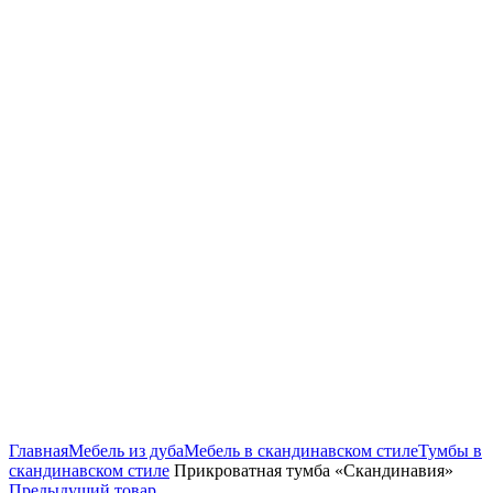
Нажмите, чтобы увеличить
Главная
Мебель из дуба
Мебель в скандинавском стиле
Тумбы в
скандинавском стиле
Прикроватная тумба «Скандинавия»
Предыдущий товар