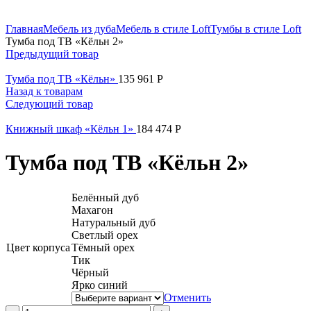
Нажмите, чтобы увеличить
Главная
Мебель из дуба
Мебель в стиле Loft
Тумбы в стиле Loft
Тумба под ТВ «Кёльн 2»
Предыдущий товар
Тумба под ТВ «Кёльн»
135 961
Р
Назад к товарам
Следующий товар
Книжный шкаф «Кёльн 1»
184 474
Р
Тумба под ТВ «Кёльн 2»
Белённый дуб
Махагон
Натуральный дуб
Светлый орех
Цвет корпуса
Тёмный орех
Тик
Чёрный
Ярко синий
Отменить
Тумба