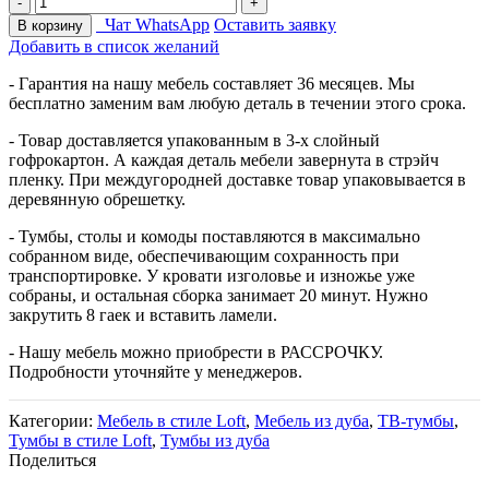
под
Чат WhatsApp
Оставить заявку
В корзину
ТВ
Добавить в список желаний
«Кёльн
2»
- Гарантия на нашу мебель составляет 36 месяцев. Мы
quantity
бесплатно заменим вам любую деталь в течении этого срока.
- Товар доставляется упакованным в 3-х слойный
гофрокартон. А каждая деталь мебели завернута в стрэйч
пленку. При междугородней доставке товар упаковывается в
деревянную обрешетку.
- Тумбы, столы и комоды поставляются в максимально
собранном виде, обеспечивающим сохранность при
транспортировке. У кровати изголовье и изножье уже
собраны, и остальная сборка занимает 20 минут. Нужно
закрутить 8 гаек и вставить ламели.
- Нашу мебель можно приобрести в РАССРОЧКУ.
Подробности уточняйте у менеджеров.
Категории:
Мебель в стиле Loft
,
Мебель из дуба
,
ТВ-тумбы
,
Тумбы в стиле Loft
,
Тумбы из дуба
Поделиться